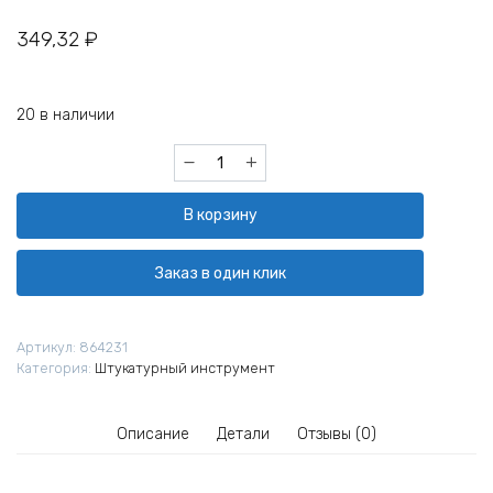
349,32
₽
20 в наличии
Количество
товара
Гладилка
В корзину
Gigant
SPT
050
Заказ в один клик
130x270
мм
зуб
Артикул:
864231
10x10
Категория:
Штукатурный инструмент
мм
Описание
Детали
Отзывы (0)