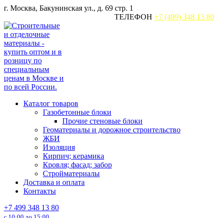
Перейти
г. Москва, Бакунинская ул., д. 69 стр. 1
к
ТЕЛЕФОН
+7 (499) 348 13 80
содержанию
Каталог товаров
Газобетонные блоки
Прочие стеновые блоки
Геоматериалы и дорожное строительство
ЖБИ
Изоляция
Кирпич; керамика
Кровля; фасад; забор
Стройматериалы
Доставка и оплата
Контакты
+7 499 348 13 80
с 10:00 до 15:00