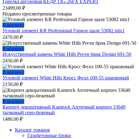
Горелка аргоновая КЕДР TIG-26FX EXPERT
23499,00
₽
Недавно просмотренные товары
В корзину
Угловой элемент KR Professional Горное шале 53082 mix1
2470,00
₽
В корзину
Искусственный камень White Hills Реген брик Design 691-50
2450,00
₽
В корзину
Угловой элемент White Hills Кросс Фелл 100-55 оранжевый
2150,00
₽
В корзину
Кирпич декоративный Kamrock Античный кирпич 33640
тычковый серо-бежевый
1480,00
₽
Каталог товаров
Газобетонные блоки