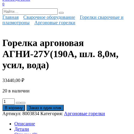
0
Search
for:
Главная
Сварочное оборудование
Горелки сварочные и
плазмотроны
Аргоновые горелки
Горелка аргоновая
АГНИ-27У(190А, шл. 8,0м,
усил, вода)
33440,00
₽
20 в наличии
Количество
товара
В корзину
Заказ в один клик
Горелка
Артикул:
8003834
Категория:
Аргоновые горелки
аргоновая
АГНИ-27У(190А,
Описание
шл.
Детали
8,0м,