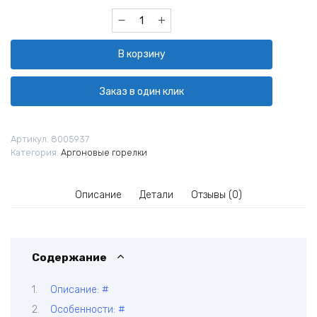
Количество
товара
Горелка
В корзину
аргоновая
ESAB
TIG
Заказ в один клик
TXH
201
4.0
Артикул:
8005937
м,
Категория:
Аргоновые горелки
ОКС
50,
возд.
Описание
Детали
Отзывы (0)
охл.
Содержание
Описание: #
Особенности: #