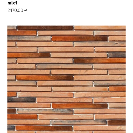
mix1
2470,00
₽