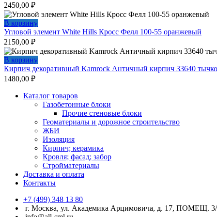
2450,00
₽
В корзину
Угловой элемент White Hills Кросс Фелл 100-55 оранжевый
2150,00
₽
В корзину
Кирпич декоративный Kamrock Античный кирпич 33640 тычк
1480,00
₽
Каталог товаров
Газобетонные блоки
Прочие стеновые блоки
Геоматериалы и дорожное строительство
ЖБИ
Изоляция
Кирпич; керамика
Кровля; фасад; забор
Стройматериалы
Доставка и оплата
Контакты
+7 (499) 348 13 80
г. Москва, ул. Академика Арцимовича, д. 17, ПОМЕЩ. 3/
info@all-sml.ru