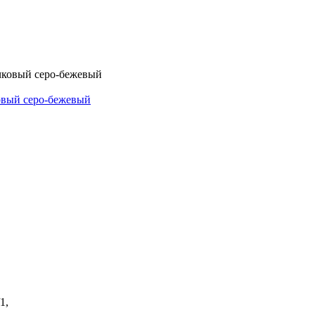
овый серо-бежевый
1,