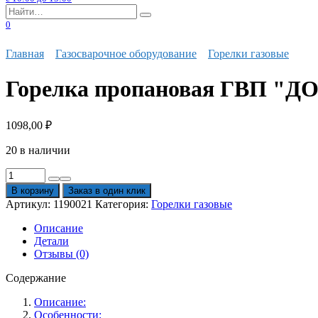
Search
for:
0
Главная
Газосварочное оборудование
Горелки газовые
Горелка пропановая ГВП "ДОН
1098,00
₽
20 в наличии
Количество
товара
В корзину
Заказ в один клик
Горелка
Артикул:
1190021
Категория:
Горелки газовые
пропановая
ГВП
Описание
"ДОНМЕТ"
Детали
246
Отзывы (0)
(деревян.
ручка,
Содержание
6
мм)
Описание:
Особенности: