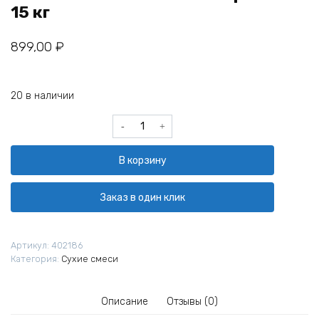
15 кг
899,00
₽
20 в наличии
Количество
товара
Грунт
В корзину
адгезионный
Грида
Бетон-
Заказ в один клик
Контакт
Эко
всесезонный
Артикул:
402186
розовый
Категория:
Сухие смеси
15
кг
Описание
Отзывы (0)