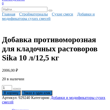
0
Search
for:
Главная
Стройматериалы
Сухие смеси
Добавки и
модификаторы сухих смесей
Добавка противоморозная
для кладочных растоворов
Sika 10 л/12,5 кг
2006,00
₽
20 в наличии
Количество
товара
В корзину
Заказ в один клик
Добавка
Артикул:
929240
Категория:
Добавки и модификаторы сухих
противоморозная
смесей
для
кладочных