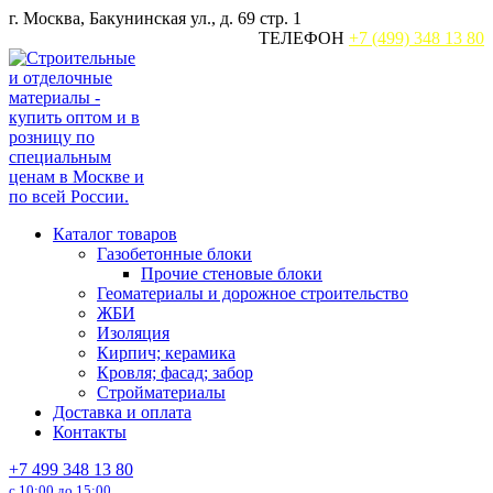
Перейти
г. Москва, Бакунинская ул., д. 69 стр. 1
к
ТЕЛЕФОН
+7 (499) 348 13 80
содержанию
Каталог товаров
Газобетонные блоки
Прочие стеновые блоки
Геоматериалы и дорожное строительство
ЖБИ
Изоляция
Кирпич; керамика
Кровля; фасад; забор
Стройматериалы
Доставка и оплата
Контакты
+7 499 348 13 80
с 10:00 до 15:00