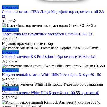
В корзину
Состав на основе ПВА Лакра Модификатор строительный 2,3
кг
312,00
₽
В корзину
Эластификатор цементных растворов Ceresit CC 83 5 л
4040,00
₽
Недавно просмотренные товары
В корзину
Угловой элемент KR Professional Горное шале 53082 mix1
2470,00
₽
В корзину
Искусственный камень White Hills Реген брик Design 691-50
2450,00
₽
В корзину
Угловой элемент White Hills Кросс Фелл 100-55 оранжевый
2150,00
₽