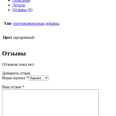
Описание
растоворов
Детали
Sika
Отзывы (0)
10
л/12,5
кг
Тип
противоморозная добавка
Цвет
прозрачный
Отзывы
Отзывов пока нет.
Добавить отзыв
Ваша оценка
*
Ваш отзыв
*