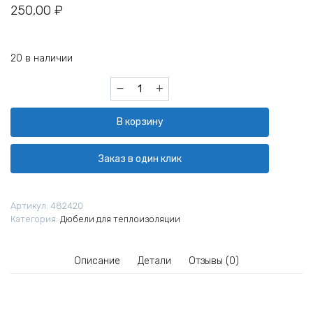
250,00
₽
20 в наличии
Количество
товара
Дюбель
В корзину
для
крепления
утеплителя
Заказ в один клик
Сибртех
Гриб
46032
Артикул:
482420
90
Категория:
Дюбели для теплоизоляции
мм
45
шт
Описание
Детали
Отзывы (0)