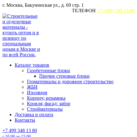
Перейти
г. Москва, Бакунинская ул., д. 69 стр. 1
к
ТЕЛЕФОН
+7 (499) 348 13 80
содержанию
Каталог товаров
Газобетонные блоки
Прочие стеновые блоки
Геоматериалы и дорожное строительство
ЖБИ
Изоляция
Кирпич; керамика
Кровля; фасад; забор
Стройматериалы
Доставка и оплата
Контакты
+7 499 348 13 80
с 10:00 до 15:00