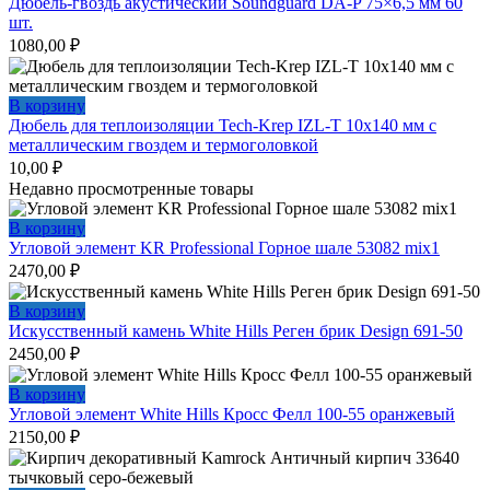
Дюбель-гвоздь акустический Soundguard DA-P 75×6,5 мм 60
шт.
1080,00
₽
В корзину
Дюбель для теплоизоляции Tech-Krep IZL-T 10х140 мм с
металлическим гвоздем и термоголовкой
10,00
₽
Недавно просмотренные товары
В корзину
Угловой элемент KR Professional Горное шале 53082 mix1
2470,00
₽
В корзину
Искусственный камень White Hills Реген брик Design 691-50
2450,00
₽
В корзину
Угловой элемент White Hills Кросс Фелл 100-55 оранжевый
2150,00
₽