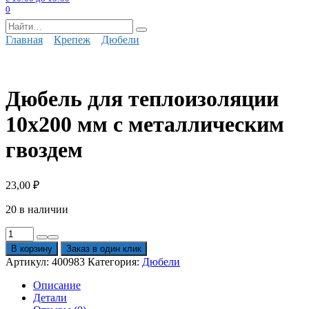
0
Search
for:
Главная
Крепеж
Дюбели
Дюбель для теплоизоляции
10х200 мм с металлическим
гвоздем
23,00
₽
20 в наличии
Количество
товара
В корзину
Заказ в один клик
Дюбель
Артикул:
400983
Категория:
Дюбели
для
теплоизоляции
Описание
10х200
Детали
мм