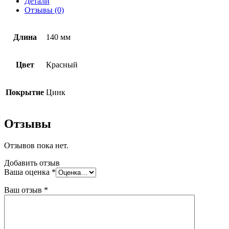
Детали
Krep
Отзывы (0)
IZM
10х140
мм
Длина
140 мм
с
металлическим
гвоздем
Цвет
Красный
Покрытие
Цинк
Отзывы
Отзывов пока нет.
Добавить отзыв
Ваша оценка
*
Ваш отзыв
*