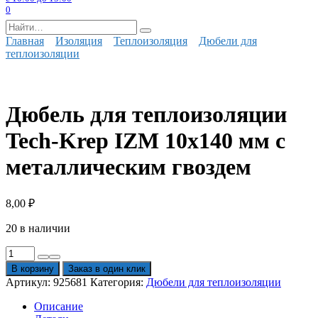
0
Search
for:
Главная
Изоляция
Теплоизоляция
Дюбели для
теплоизоляции
Дюбель для теплоизоляции
Tech-Krep IZM 10х140 мм с
металлическим гвоздем
8,00
₽
20 в наличии
Количество
товара
В корзину
Заказ в один клик
Дюбель
Артикул:
925681
Категория:
Дюбели для теплоизоляции
для
теплоизоляции
Описание
Tech-