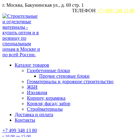
Перейти
г. Москва, Бакунинская ул., д. 69 стр. 1
к
ТЕЛЕФОН
+7 (499) 348 13 80
содержанию
Каталог товаров
Газобетонные блоки
Прочие стеновые блоки
Геоматериалы и дорожное строительство
ЖБИ
Изоляция
Кирпич; керамика
Кровля; фасад; забор
Стройматериалы
Доставка и оплата
Контакты
+7 499 348 13 80
с 10:00 до 15:00