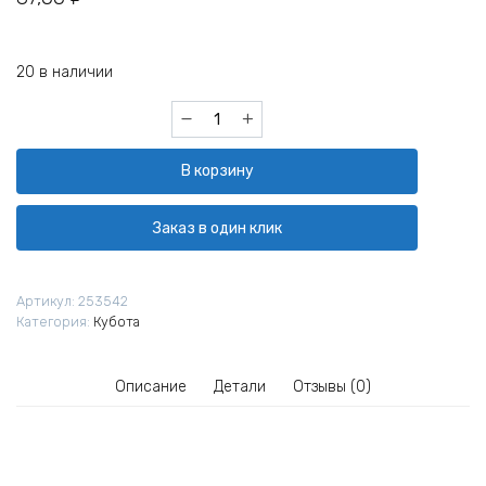
20 в наличии
Количество
товара
Заглушка
В корзину
торцевая
Cesal
AR
Заказ в один клик
CZ
40/70
декоративная
Артикул:
253542
705
Категория:
Кубота
дуб
медовый
Описание
Детали
Отзывы (0)