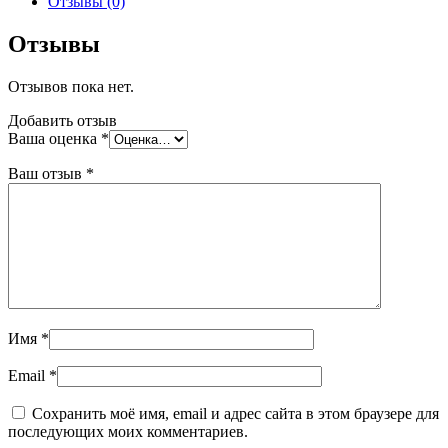
Отзывы (0)
швов
Ceresit
Отзывы
СЕ33
Comfort
Отзывов пока нет.
белая
5
Добавить отзыв
кг
Ваша оценка
*
Ваш отзыв
*
Имя
*
Email
*
Сохранить моё имя, email и адрес сайта в этом браузере для
последующих моих комментариев.