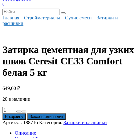
0
Search
for:
Главная
Стройматериалы
Сухие смеси
Затирки и
расшивки
Затирка цементная для узких
швов Ceresit СЕ33 Comfort
белая 5 кг
649,00
₽
20 в наличии
Количество
товара
В корзину
Заказ в один клик
Затирка
Артикул:
188716
Категория:
Затирки и расшивки
цементная
для
Описание
узких