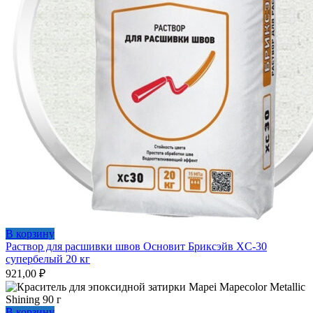
В корзину
Раствор для расшивки швов Основит Бриксэйв XC-30
супербелый 20 кг
921,00
₽
В корзину