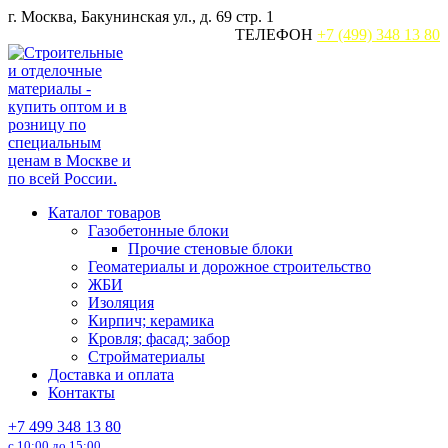
Перейти
г. Москва, Бакунинская ул., д. 69 стр. 1
к
ТЕЛЕФОН
+7 (499) 348 13 80
содержанию
Каталог товаров
Газобетонные блоки
Прочие стеновые блоки
Геоматериалы и дорожное строительство
ЖБИ
Изоляция
Кирпич; керамика
Кровля; фасад; забор
Стройматериалы
Доставка и оплата
Контакты
+7 499 348 13 80
с 10:00 до 15:00