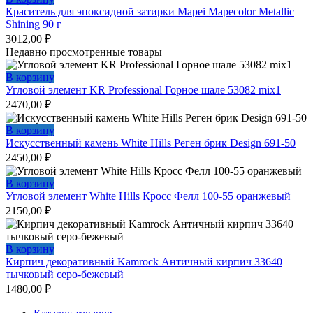
Краситель для эпоксидной затирки Mapei Mapecolor Metallic
Shining 90 г
3012,00
₽
Недавно просмотренные товары
В корзину
Угловой элемент KR Professional Горное шале 53082 mix1
2470,00
₽
В корзину
Искусственный камень White Hills Реген брик Design 691-50
2450,00
₽
В корзину
Угловой элемент White Hills Кросс Фелл 100-55 оранжевый
2150,00
₽
В корзину
Кирпич декоративный Kamrock Античный кирпич 33640
тычковый серо-бежевый
1480,00
₽