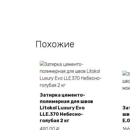
Похожие
Затирка цементо-
полимерная для швов
В корзину
Litokol Luxury Evo
За
LLE.370 Небесно-
шво
голубая 2 кг
E.
490,00
₽
16