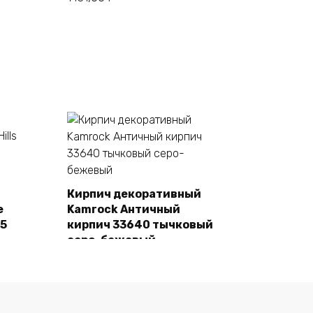
Кирпич декоративный
e
Kamrock Античный
В корзину
55
кирпич 33640 тычковый
серо-бежевый
1480,00
₽