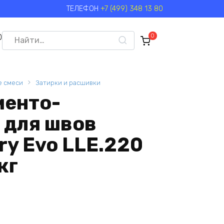
ТЕЛЕФОН
+7 (499) 348 13 80
Search
0
0
for:
е смеси
Затирки и расшивки
менто-
 для швов
ury Evo LLE.220
кг