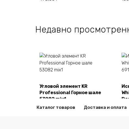
Недавно просмотрен
Угловой элемент KR
Ис
В корзину
Professional Горное шале
Whi
53082 mix1
De
2470,00
₽
24
Каталог товаров
Доставка и оплата