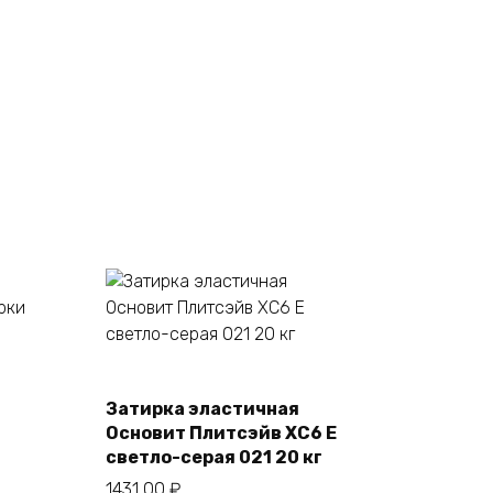
Затирка эластичная
В корзину
Основит Плитсэйв XC6 E
светло-серая 021 20 кг
1431,00
₽