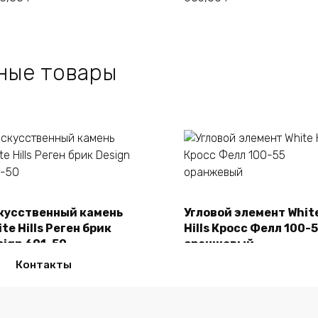
ные товары
кусственный камень
Угловой элемент Whit
В корзину
В корзину
te Hills Реген брик
Hills Кросс Фелл 100-
sign 691-50
оранжевый
50,00
₽
2150,00
₽
Контакты