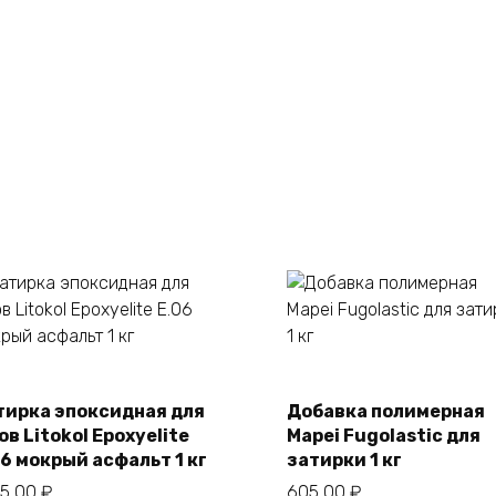
тирка эпоксидная для
Добавка полимерная
В корзину
В корзину
в Litokol Epoxyelite
Mapei Fugolastic для
06 мокрый асфальт 1 кг
затирки 1 кг
65,00
₽
605,00
₽