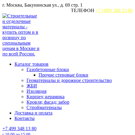
Перейти
г. Москва, Бакунинская ул., д. 69 стр. 1
к
ТЕЛЕФОН
+7 (499) 348 13 80
содержанию
Каталог товаров
Газобетонные блоки
Прочие стеновые блоки
Геоматериалы и дорожное строительство
ЖБИ
Изоляция
Кирпич; керамика
Кровля; фасад; забор
Стройматериалы
Доставка и оплата
Контакты
+7 499 348 13 80
с 10:00 до 15:00