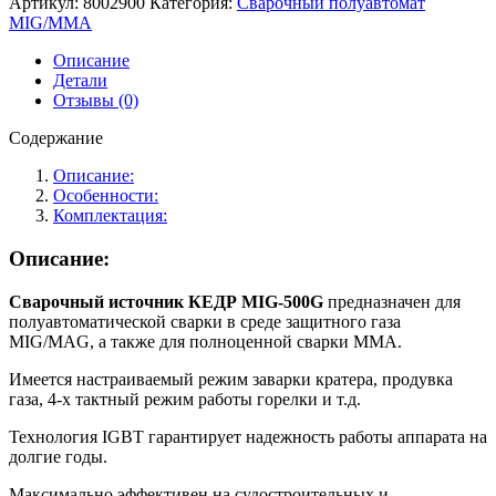
Артикул:
8002900
Категория:
Сварочный полуавтомат
сварочный
MIG/MMA
КЕДР
MIG-
Описание
500GF
Детали
(380В,
Отзывы (0)
60-
450А)
Содержание
Описание:
Особенности:
Комплектация:
Описание:
Сварочный источник КЕДР MIG-500G
предназначен для
полуавтоматической сварки в среде защитного газа
MIG/MAG, а также для полноценной сварки MMA.
Имеется настраиваемый режим заварки кратера, продувка
газа, 4-х тактный режим работы горелки и т.д.
Технология IGBT гарантирует надежность работы аппарата на
долгие годы.
Максимально эффективен на судостроительных и