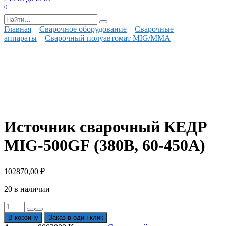
0
Search
for:
Главная
Сварочное оборудование
Сварочные
аппараты
Сварочный полуавтомат MIG/MMA
Источник сварочный КЕДР
MIG-500GF (380В, 60-450А)
102870,00
₽
20 в наличии
Количество
товара
В корзину
Заказ в один клик
Источник