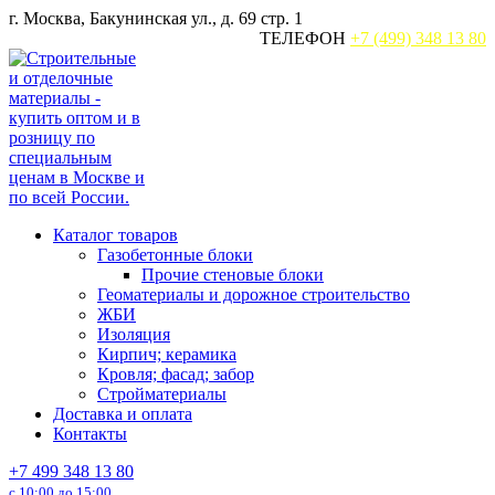
Перейти
г. Москва, Бакунинская ул., д. 69 стр. 1
к
ТЕЛЕФОН
+7 (499) 348 13 80
содержанию
Каталог товаров
Газобетонные блоки
Прочие стеновые блоки
Геоматериалы и дорожное строительство
ЖБИ
Изоляция
Кирпич; керамика
Кровля; фасад; забор
Стройматериалы
Доставка и оплата
Контакты
+7 499 348 13 80
с 10:00 до 15:00