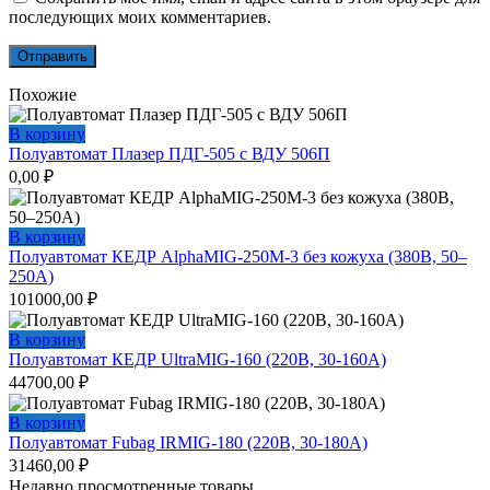
последующих моих комментариев.
Похожие
В корзину
Полуавтомат Плазер ПДГ-505 с ВДУ 506П
0,00
₽
В корзину
Полуавтомат КЕДР AlphaMIG-250M-3 без кожуха (380В, 50–
250А)
101000,00
₽
В корзину
Полуавтомат КЕДР UltraMIG-160 (220В, 30-160А)
44700,00
₽
В корзину
Полуавтомат Fubag IRMIG-180 (220В, 30-180А)
31460,00
₽
Недавно просмотренные товары