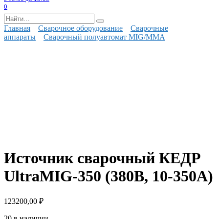
0
Search
for:
Главная
Сварочное оборудование
Сварочные
аппараты
Сварочный полуавтомат MIG/MMA
Источник сварочный КЕДР
UltraMIG-350 (380В, 10-350А)
123200,00
₽
20 в наличии