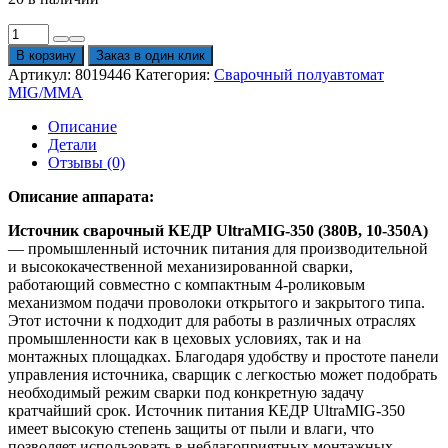
Количество
товара
В корзину
Заказ в один клик
Источник
Артикул:
8019446
Категория:
Сварочный полуавтомат
сварочный
MIG/MMA
КЕДР
UltraMIG-
Описание
350
Детали
(380В,
Отзывы (0)
10-
350А)
Описание аппарата:
Источник сварочный КЕДР UltraMIG-350 (380В, 10-350А)
— промышленный источник питания для производительной
и высококачественной механизированной сварки,
работающий совместно с компактным 4-роликовым
механизмом подачи проволоки открытого и закрытого типа.
Этот источни к подходит для работы в различных отраслях
промышленности как в цеховых условиях, так и на
монтажных площадках. Благодаря удобству и простоте панели
управления источника, сварщик с легкостью может подобрать
необходимый режим сварки под конкретную задачу
кратчайший срок. Источник питания КЕДР UltraMIG-350
имеет высокую степень защиты от пыли и влаги, что
позволяет использовать в неблагоприятных монтажных