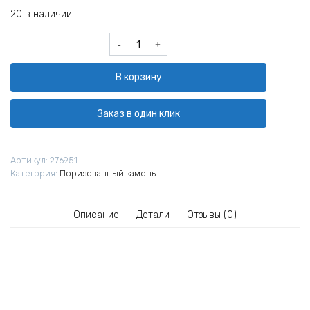
20 в наличии
Количество
товара
Керамический
В корзину
блок
ГКЗ
Гжель
Заказ в один клик
14,3
NF
510х250х219
Артикул:
276951
мм
Категория:
Поризованный камень
Описание
Детали
Отзывы (0)