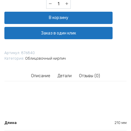
Количество
товара
Кирпич
В корзину
облицовочный
Сафоново
Клинкер
Заказ в один клик
№9
WDF
210х100х65
Артикул:
876840
мм
Категория:
Облицовочный кирпич
Описание
Детали
Отзывы (0)
Длина
210 мм