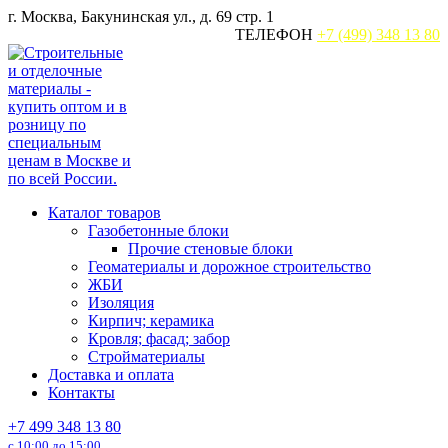
Перейти
г. Москва, Бакунинская ул., д. 69 стр. 1
к
ТЕЛЕФОН
+7 (499) 348 13 80
содержанию
Каталог товаров
Газобетонные блоки
Прочие стеновые блоки
Геоматериалы и дорожное строительство
ЖБИ
Изоляция
Кирпич; керамика
Кровля; фасад; забор
Стройматериалы
Доставка и оплата
Контакты
+7 499 348 13 80
с 10:00 до 15:00