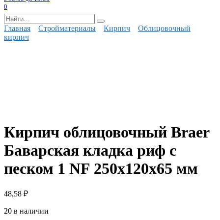
0
Search
for:
Главная
Стройматериалы
Кирпич
Облицовочный
кирпич
Кирпич облицовочный Braer
Баварская кладка риф с
песком 1 NF 250х120х65 мм
48,58
₽
20 в наличии