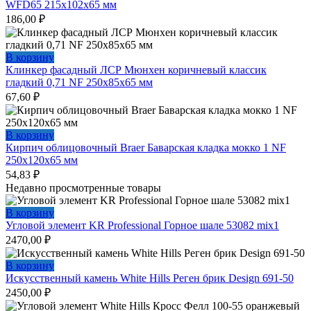
WFD65 215х102х65 мм
186,00
₽
В корзину
Клинкер фасадный ЛСР Мюнхен коричневый классик
гладкий 0,71 NF 250х85х65 мм
67,60
₽
В корзину
Кирпич облицовочный Braer Баварская кладка мокко 1 NF
250х120х65 мм
54,83
₽
Недавно просмотренные товары
В корзину
Угловой элемент KR Professional Горное шале 53082 mix1
2470,00
₽
В корзину
Искусственный камень White Hills Реген брик Design 691-50
2450,00
₽