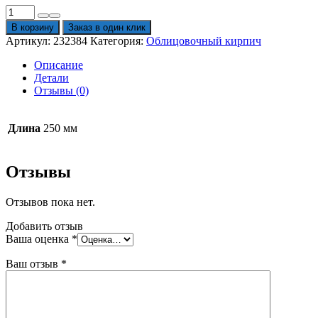
Количество
товара
В корзину
Заказ в один клик
Кирпич
Артикул:
232384
Категория:
Облицовочный кирпич
облицовочный
Braer
Описание
Баварская
Детали
кладка
Отзывы (0)
риф
с
песком
Длина
250 мм
1
NF
250х120х65
Отзывы
мм
Отзывов пока нет.
Добавить отзыв
Ваша оценка
*
Ваш отзыв
*