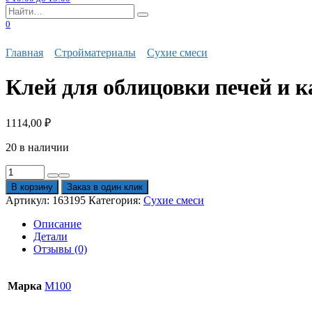
Search
for:
0
Главная
Стройматериалы
Сухие смеси
Клей для облицовки печей и к
1114,00
₽
20 в наличии
Количество
товара
В корзину
Заказ в один клик
Клей
Артикул:
163195
Категория:
Сухие смеси
для
облицовки
Описание
печей
Детали
и
Отзывы (0)
каминов
Plitonit
Суперкамин
Марка
М100
Термоклей
25