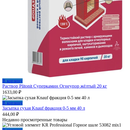
В корзину
Раствор Plitonit Суперкамин Огнеупор жёлтый 20 кг
1633,00
₽
В корзину
Засыпка сухая Knauf фракция 0-5 мм 40 л
444,00
₽
Недавно просмотренные товары