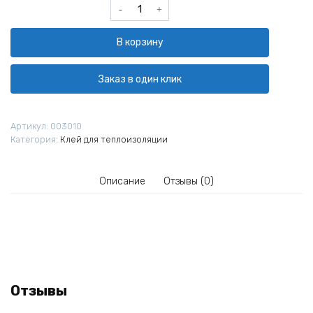
Количество
товара
Клей
В корзину
для
теплоизоляции
Ceresit
Заказ в один клик
CT
190
Зима
Артикул:
003010
25
Категория:
Клей для теплоизоляции
кг
Описание
Отзывы (0)
Отзывы