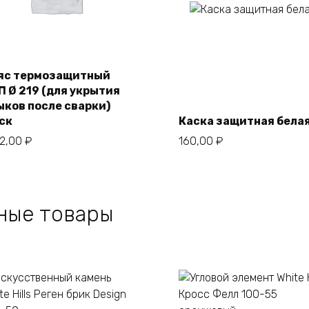
В корзину
яс термозащитный
П Ø 219 (для укрытия
В корзину
ыков после сварки)
ск
Каска защитная бела
42,00
₽
160,00
₽
ные товары