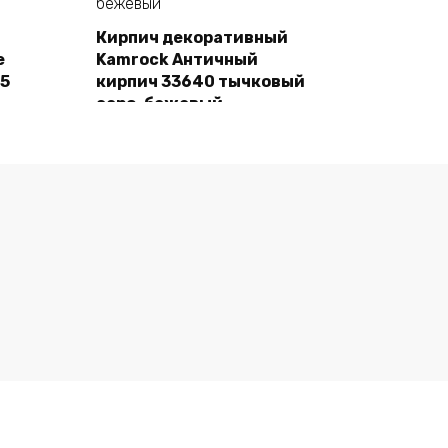
Кирпич декоративный
e
Kamrock Античный
В корзину
55
кирпич 33640 тычковый
серо-бежевый
1480,00
₽