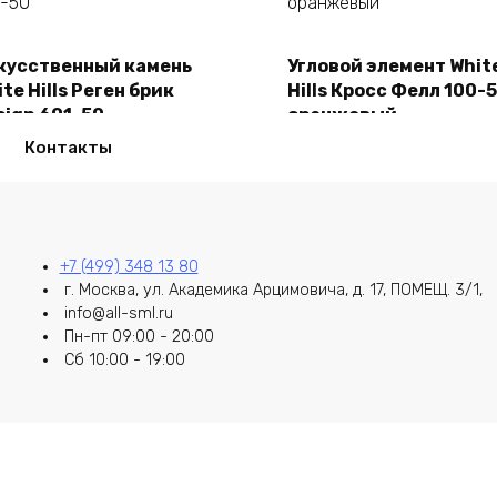
кусственный камень
Угловой элемент Whit
В корзину
В корзину
te Hills Реген брик
Hills Кросс Фелл 100-
sign 691-50
оранжевый
50,00
₽
2150,00
₽
Контакты
+7 (499) 348 13 80
г. Москва, ул. Академика Арцимовича, д. 17, ПОМЕЩ. 3/1,
info@all-sml.ru
Пн-пт 09:00 - 20:00
Сб 10:00 - 19:00