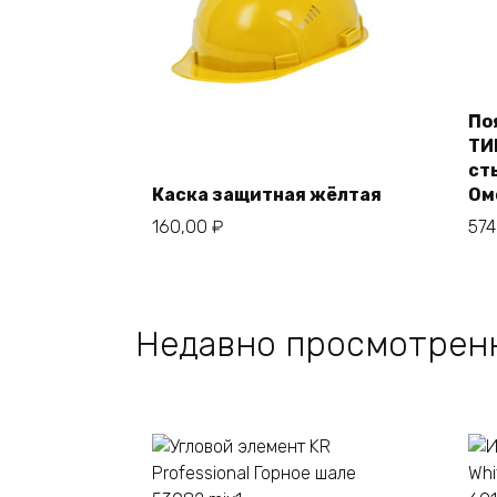
По
ТИ
ст
В корзину
Каска защитная жёлтая
Ом
160,00
₽
57
Недавно просмотрен