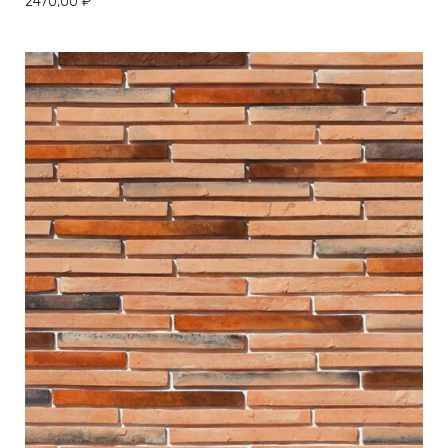
2470,00
₽