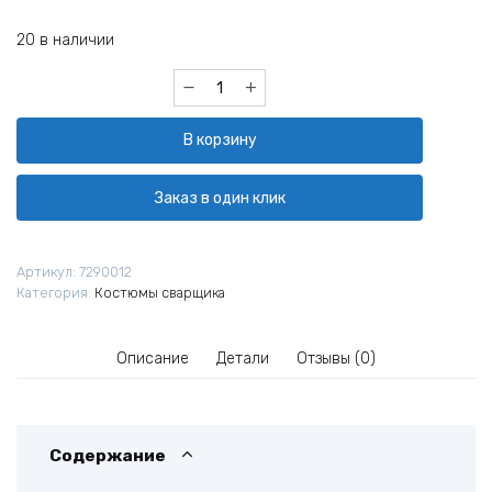
20 в наличии
Количество
товара
Костюм
В корзину
сварщика
комбинир,
(брезент+спилк)
Заказ в один клик
52-
54/3-
4
Артикул:
7290012
Категория:
Костюмы сварщика
Описание
Детали
Отзывы (0)
Содержание