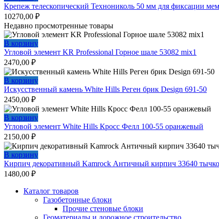
Крепеж телескопический Технониколь 50 мм для фиксации мем
10270,00
₽
Недавно просмотренные товары
В корзину
Угловой элемент KR Professional Горное шале 53082 mix1
2470,00
₽
В корзину
Искусственный камень White Hills Реген брик Design 691-50
2450,00
₽
В корзину
Угловой элемент White Hills Кросс Фелл 100-55 оранжевый
2150,00
₽
В корзину
Кирпич декоративный Kamrock Античный кирпич 33640 тычк
1480,00
₽
Каталог товаров
Газобетонные блоки
Прочие стеновые блоки
Геоматериалы и дорожное строительство