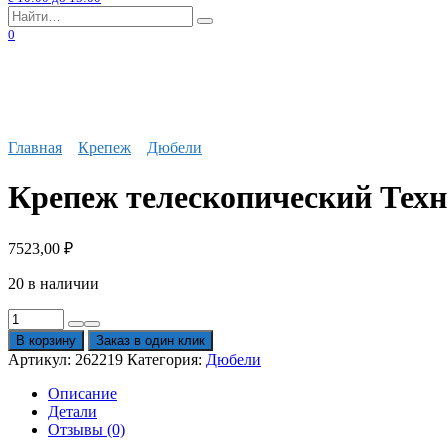
Search
for:
0
Главная
Крепеж
Дюбели
Крепеж телескопический Техн
7523,00
₽
20 в наличии
Количество
товара
В корзину
Заказ в один клик
Крепеж
Артикул:
262219
Категория:
Дюбели
телескопический
Технониколь
Описание
150
Детали
мм
Отзывы (0)
для