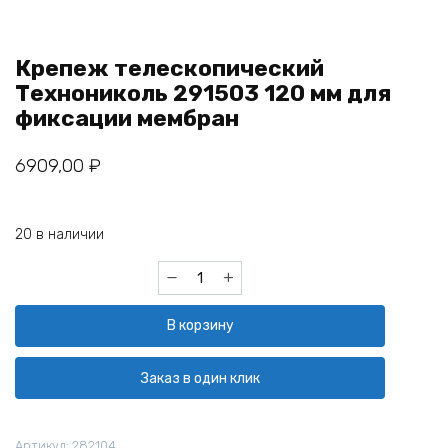
Крепеж телескопический
Технониколь 291503 120 мм для
фиксации мембран
6909,00
₽
20 в наличии
Количество
товара
Крепеж
В корзину
телескопический
Технониколь
291503
Заказ в один клик
120
мм
для
Артикул:
282104