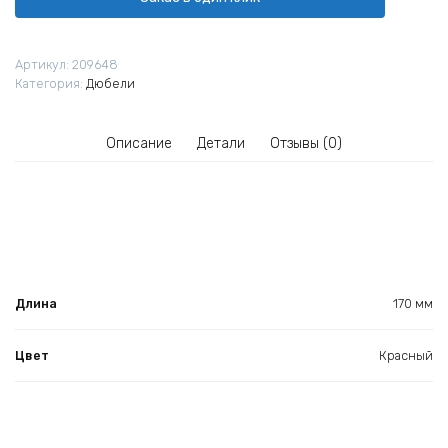
170
мм
для
Артикул:
209648
фиксации
Категория:
Дюбели
мембран
Описание
Детали
Отзывы (0)
Длина
170 мм
Цвет
Красный