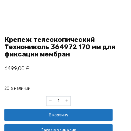
Крепеж телескопический
Технониколь 364972 170 мм для
фиксации мембран
6499,00
₽
20 в наличии
Количество
товара
Крепеж
В корзину
телескопический
Технониколь
364972
Заказ в один клик