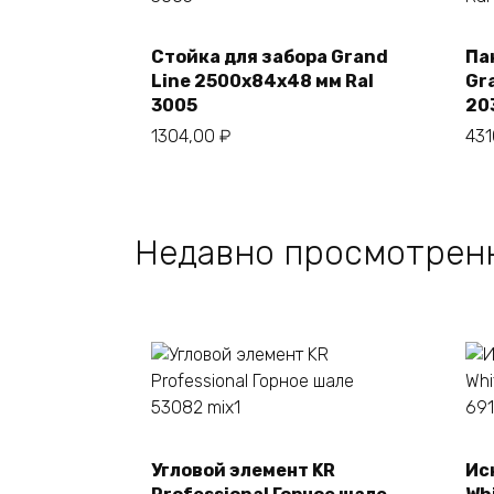
Стойка для забора Grand
Па
В корзину
Line 2500х84х48 мм Ral
Gr
3005
20
1304,00
₽
43
Недавно просмотрен
Угловой элемент KR
Ис
В корзину