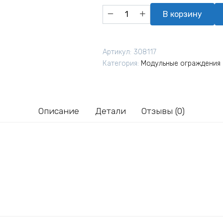
Количество
В корзину
товара
Крепление-
хомут
Артикул:
308117
на
Категория:
Модульные ограждения
столб
Grand
Line
60х40
Описание
Детали
Отзывы (0)
мм
RAL
6005