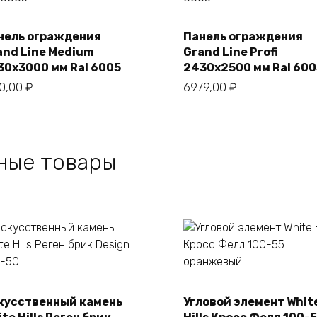
нель ограждения
Панель ограждения
В корзину
В корзину
and Line Medium
Grand Line Profi
30х3000 мм Ral 6005
2430х2500 мм Ral 600
10,00
₽
6979,00
₽
ные товары
кусственный камень
Угловой элемент Whit
В корзину
В корзину