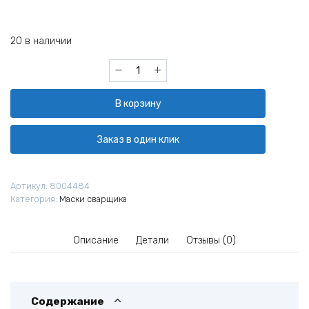
20 в наличии
Количество
товара
Маска
В корзину
сварщика
КЕДР
(В
Заказ в один клик
РАЗОБР.ВИДЕ)
"К-102
PRIME",
Артикул:
8004484
синяя
Категория:
Маски сварщика
Описание
Детали
Отзывы (0)
Содержание