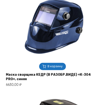
В корзину
Маска сварщика КЕДР (В РАЗОБР.ВИДЕ) «К-304
PRO», синяя
6630,00
₽