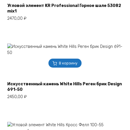
Угловой элемент KR Professional Горное шале 53082
mix1
2470,00
₽
В корзину
Искусственный камень White Hills Реген брик Design
691-50
2450,00
₽