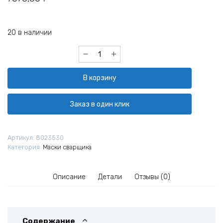
20 в наличии
Количество
товара
Маска
В корзину
сварщика
КЕДР
(В
Заказ в один клик
РАЗОБР.ВИДЕ)
"К-304
natural
Артикул:
8023530
color
Категория:
Маски сварщика
EXPERT",
черная
Описание
Детали
Отзывы (0)
Содержание