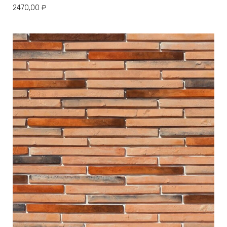
2470,00
₽