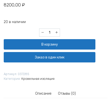
8200,00
₽
20 в наличии
Количество
товара
Мастика
В корзину
битумная
Технониколь
№21
Заказ в один клик
ТехноМаст
20
кг
Артикул:
037285
Категория:
Кровельная изоляция
Описание
Отзывы (0)