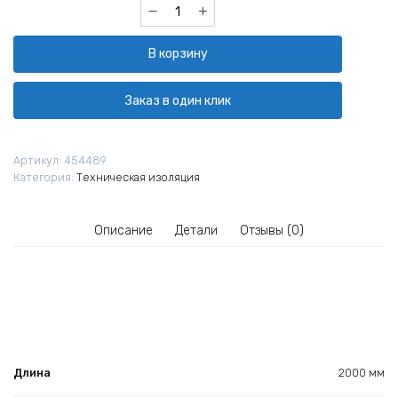
Количество
товара
Мат
В корзину
прошивной
МП
Техниколь
Заказ в один клик
МС
100
2000х1200х100
Артикул:
454489
мм
Категория:
Техническая изоляция
Описание
Детали
Отзывы (0)
Длина
2000 мм