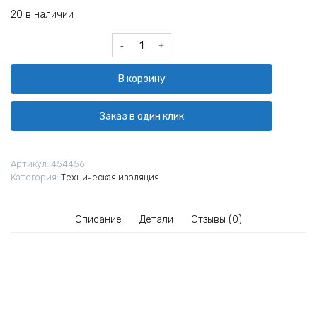
20 в наличии
Количество
товара
Мат
В корзину
прошивной
МП
Технониколь
Заказ в один клик
МС
125
2000х1200х120
Артикул:
454456
мм
Категория:
Техническая изоляция
Описание
Детали
Отзывы (0)