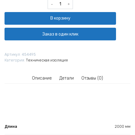
Количество
товара
Мат
В корзину
прошивной
МП
Технониколь
Заказ в один клик
МС
125
2000х1200х90
Артикул:
454495
мм
Категория:
Техническая изоляция
Описание
Детали
Отзывы (0)
Длина
2000 мм