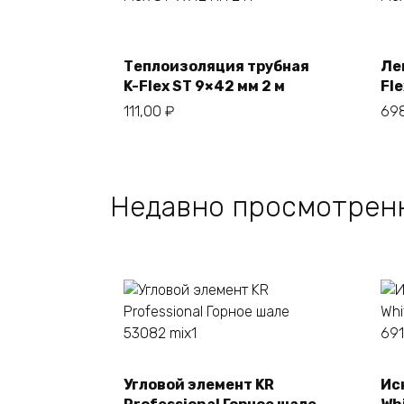
В корзину
Теплоизоляция трубная
Ле
K-Flex ST 9×42 мм 2 м
Fl
111,00
₽
69
Недавно просмотрен
Угловой элемент KR
Ис
В корзину