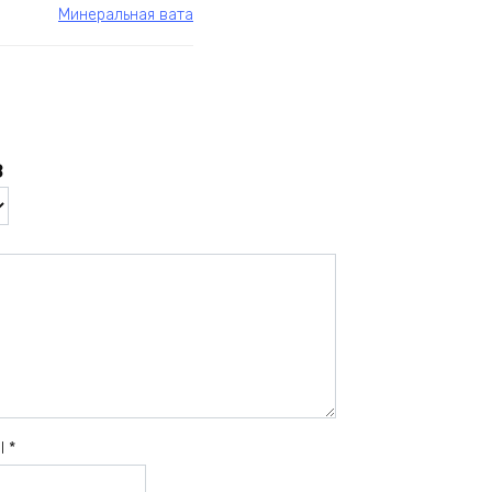
Минеральная вата
в
il
*