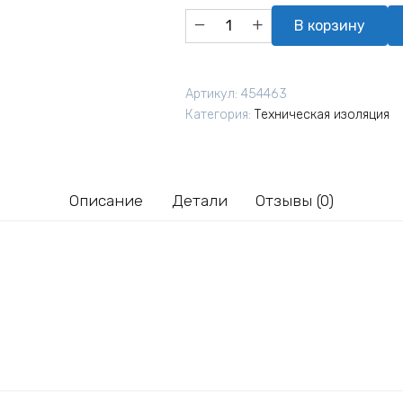
Количество
В корзину
товара
Мат
прошивной
Артикул:
454463
МП
Категория:
Техническая изоляция
Технониколь
100
2000х1200х120
мм
Описание
Детали
Отзывы (0)