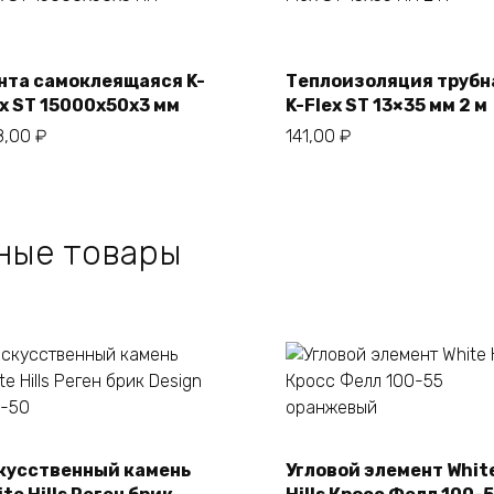
В корзину
В корзину
нта самоклеящаяся K-
Теплоизоляция трубн
ex ST 15000х50х3 мм
K-Flex ST 13×35 мм 2 м
8,00
₽
141,00
₽
ные товары
кусственный камень
Угловой элемент Whit
В корзину
В корзину