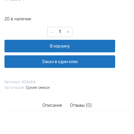
20 в наличии
Количество
товара
Мел
В корзину
Unis
5
кг
Заказ в один клик
Артикул:
404654
Категория:
Сухие смеси
Описание
Отзывы (0)