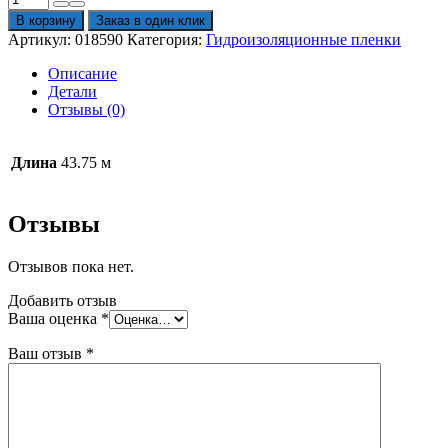
товара
В корзину
Заказ в один клик
Мембрана
Артикул:
018590
Категория:
Гидроизоляционные пленки
гидро-
ветрозащитная
Описание
Изоспан
Детали
AМ
Отзывы (0)
43,75х1,6
м
Длина
43.75 м
Отзывы
Отзывов пока нет.
Добавить отзыв
Ваша оценка
*
Ваш отзыв
*