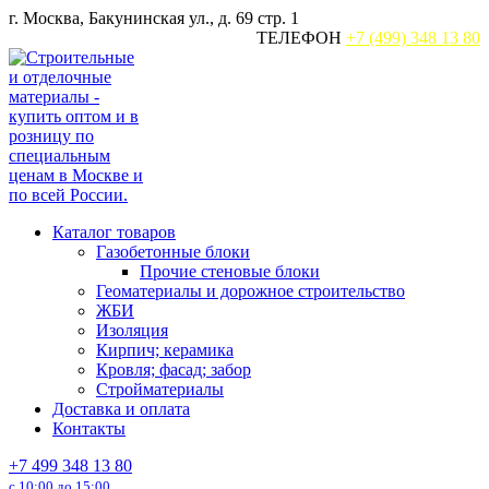
Перейти
г. Москва, Бакунинская ул., д. 69 стр. 1
к
ТЕЛЕФОН
+7 (499) 348 13 80
содержанию
Каталог товаров
Газобетонные блоки
Прочие стеновые блоки
Геоматериалы и дорожное строительство
ЖБИ
Изоляция
Кирпич; керамика
Кровля; фасад; забор
Стройматериалы
Доставка и оплата
Контакты
+7 499 348 13 80
с 10:00 до 15:00