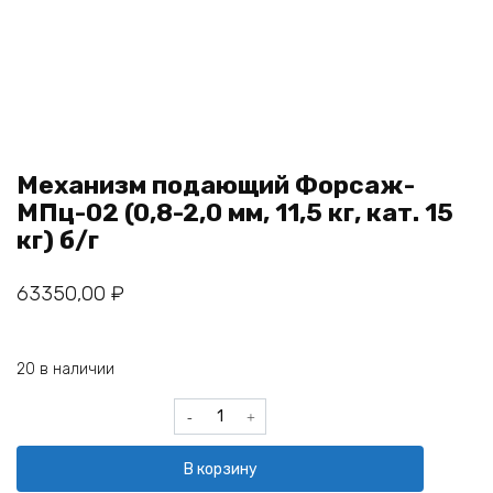
Механизм подающий Форсаж-
МПц-02 (0,8-2,0 мм, 11,5 кг, кат. 15
кг) б/г
63350,00
₽
20 в наличии
Количество
товара
Механизм
В корзину
подающий