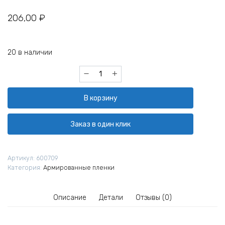
206,00
₽
20 в наличии
Количество
товара
Накладка
В корзину
самоклеящаяся
Master
Color
Заказ в один клик
30-
7201
100х100
Артикул:
600709
мм
Категория:
Армированные пленки
Описание
Детали
Отзывы (0)