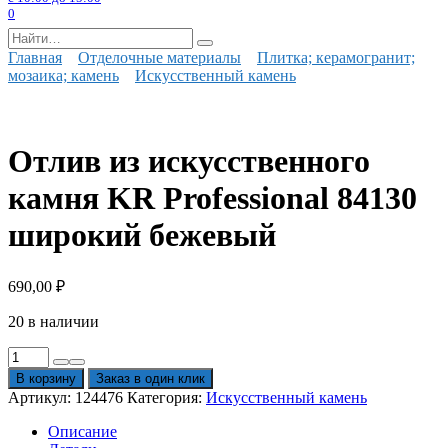
0
Search
for:
Главная
Отделочные материалы
Плитка; керамогранит;
мозаика; камень
Искусственный камень
Отлив из искусственного
камня KR Professional 84130
широкий бежевый
690,00
₽
20 в наличии
Количество
товара
В корзину
Заказ в один клик
Отлив
Артикул:
124476
Категория:
Искусственный камень
из
искусственного
Описание
камня