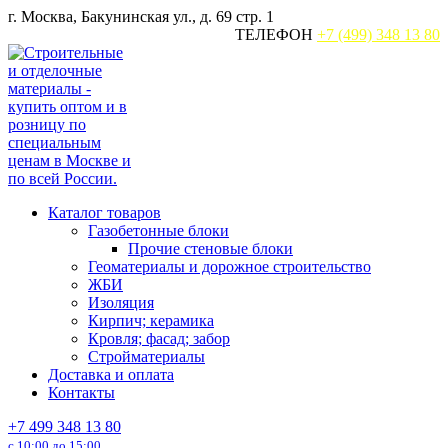
Перейти
г. Москва, Бакунинская ул., д. 69 стр. 1
к
ТЕЛЕФОН
+7 (499) 348 13 80
содержанию
Каталог товаров
Газобетонные блоки
Прочие стеновые блоки
Геоматериалы и дорожное строительство
ЖБИ
Изоляция
Кирпич; керамика
Кровля; фасад; забор
Стройматериалы
Доставка и оплата
Контакты
+7 499 348 13 80
с 10:00 до 15:00