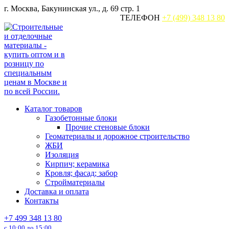
Перейти
г. Москва, Бакунинская ул., д. 69 стр. 1
к
ТЕЛЕФОН
+7 (499) 348 13 80
содержанию
Каталог товаров
Газобетонные блоки
Прочие стеновые блоки
Геоматериалы и дорожное строительство
ЖБИ
Изоляция
Кирпич; керамика
Кровля; фасад; забор
Стройматериалы
Доставка и оплата
Контакты
+7 499 348 13 80
с 10:00 до 15:00