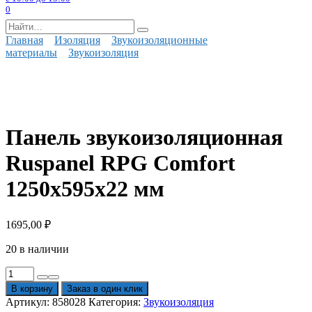
0
Search
for:
Главная
Изоляция
Звукоизоляционные
материалы
Звукоизоляция
Панель звукоизоляционная
Ruspanel RPG Comfort
1250х595х22 мм
1695,00
₽
20 в наличии
Количество
товара
В корзину
Заказ в один клик
Панель
Артикул:
858028
Категория:
Звукоизоляция
звукоизоляционная