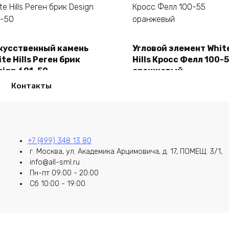
кусственный камень
Угловой элемент Whit
В корзину
В корзину
te Hills Реген брик
Hills Кросс Фелл 100-
sign 691-50
оранжевый
50,00
₽
2150,00
₽
Контакты
+7 (499) 348 13 80
г. Москва, ул. Академика Арцимовича, д. 17, ПОМЕЩ. 3/1,
info@all-sml.ru
Пн-пт 09:00 - 20:00
Сб 10:00 - 19:00