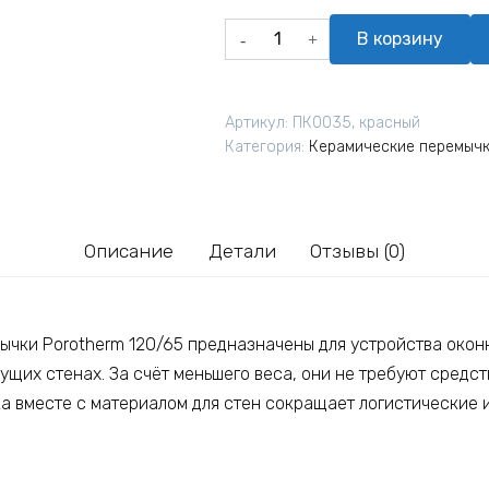
Количество
В корзину
товара
Перемычка
Wienerberger
Артикул:
ПК0035, красный
Porotherm
Категория:
Керамические перемыч
3000
Описание
Детали
Отзывы (0)
чки Porotherm 120/65 предназначены для устройства окон
ущих стенах. За счёт меньшего веса, они не требуют средс
ка вместе с материалом для стен сокращает логистические 