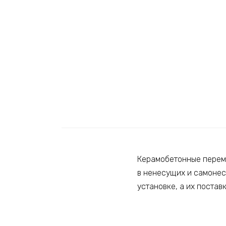
Керамобетонные перемы
в ненесущих и самонес
установке, а их постав