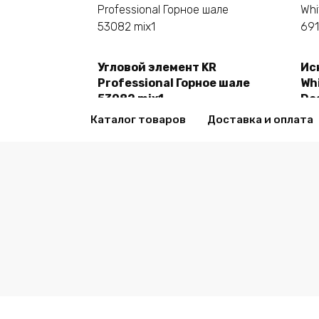
Угловой элемент KR
Ис
В корзину
Professional Горное шале
Whi
53082 mix1
De
2470,00
₽
24
Каталог товаров
Доставка и оплата