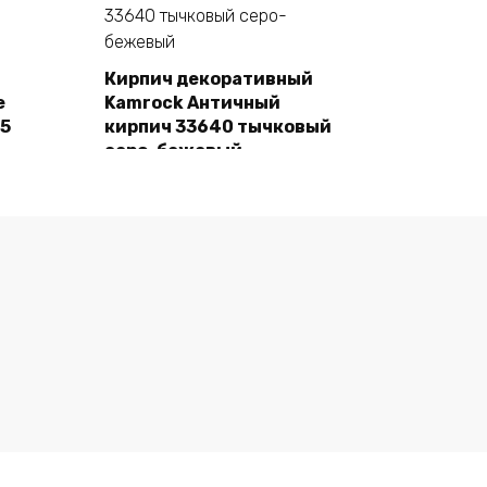
Кирпич декоративный
e
Kamrock Античный
В корзину
55
кирпич 33640 тычковый
серо-бежевый
1480,00
₽