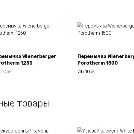
В корзину
В корзину
ремычка Wienerberger
Перемычка Wienerber
rotherm 1250
Porotherm 1500
,10
₽
747,10
₽
ные товары