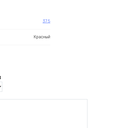
37.5
Красный
в