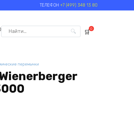
ТЕЛЕФОН
+7 (499) 348 13 80
Search
0
0
for:
мические перемычки
Wienerberger
3000