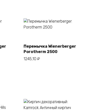
В корзину
ger
Перемычка Wienerberger
Porotherm 2500
1245,10
₽