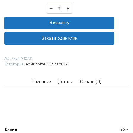
Количество
товара
Пленка
В корзину
армированная
X-
Glass
Заказ в один клик
4х25
м
120
Артикул:
912731
г/
Категория:
Армированные пленки
м2
Описание
Детали
Отзывы (0)
Длина
25 м