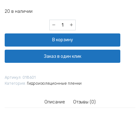
20 в наличии
Количество
товара
Пленка
В корзину
гидро-
пароизоляционная
Изоспан
Заказ в один клик
FD
отражающая
58,33х1,2
Артикул:
018601
м
Категория:
Гидроизоляционные пленки
Описание
Отзывы (0)