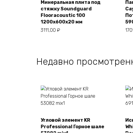
Минеральная плита под
Па
стяжку Soundguard
Са
В корзину
Flooracoustic 100
По
1200х600х20 мм
59
3111,00
₽
170
Недавно просмотрен
Угловой элемент KR
Ис
В корзину
Professional Горное шале
Whi