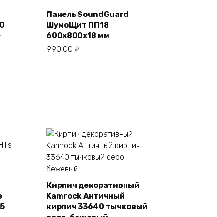
Панель SoundGuard
В корзину
50
ШумоЩит ПП18
е
600х800х18 мм
990,00
₽
Кирпич декоративный
e
Kamrock Античный
В корзину
55
кирпич 33640 тычковый