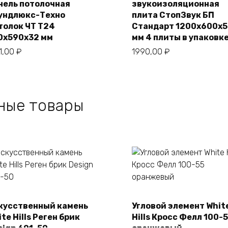
нель потолочная
звукоизоляционная
В корзину
В корзину
ундлюкс-Техно
плита СтопЗвук БП
толок ЧТ Т24
Стандарт 1200х600х
0х590х32 мм
мм 4 плиты в упаковк
1,00
₽
1990,00
₽
ные товары
кусственный камень
Угловой элемент Whit
В корзину
В корзину
te Hills Реген брик
Hills Кросс Фелл 100-