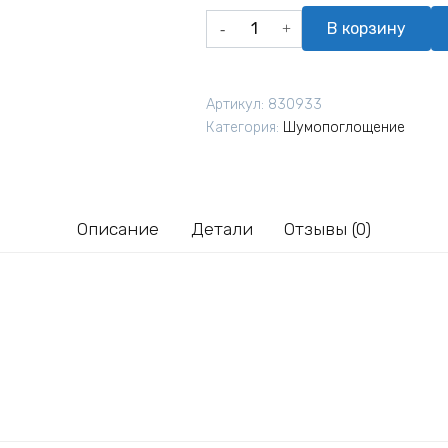
Количество
В корзину
товара
Плита
звукопоглощающая
Артикул:
830933
Soundguard
Категория:
Шумопоглощение
Fibroplan
К5
f1,5
мм
Описание
Детали
Отзывы (0)
1200х600х15
мм