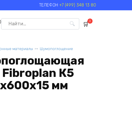
ТЕЛЕФОН
+7 (499) 348 13 80
Search
0
0
for:
онные материалы
Шумопоглощение
опоглощающая
Fibroplan К5
0х600х15 мм