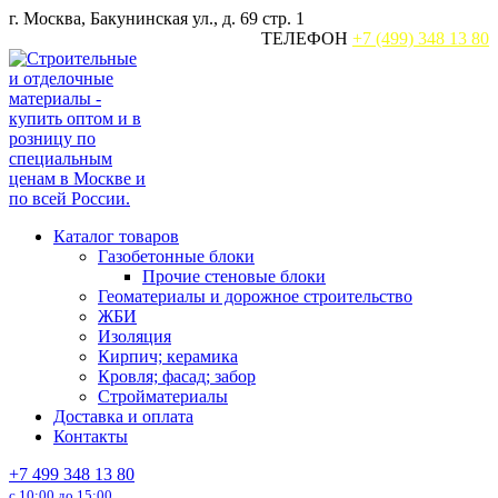
Перейти
г. Москва, Бакунинская ул., д. 69 стр. 1
к
ТЕЛЕФОН
+7 (499) 348 13 80
содержанию
Каталог товаров
Газобетонные блоки
Прочие стеновые блоки
Геоматериалы и дорожное строительство
ЖБИ
Изоляция
Кирпич; керамика
Кровля; фасад; забор
Стройматериалы
Доставка и оплата
Контакты
+7 499 348 13 80
с 10:00 до 15:00