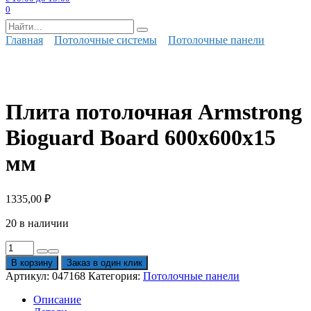
0
Search
for:
Главная
Потолочные системы
Потолочные панели
Плита потолочная Armstrong
Bioguard Board 600х600х15
мм
1335,00
₽
20 в наличии
Количество
товара
В корзину
Заказ в один клик
Плита
Артикул:
047168
Категория:
Потолочные панели
потолочная
Armstrong
Описание
Bioguard