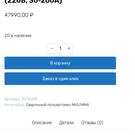
(220В, 30-200А)
47990,00
₽
20 в наличии
Количество
товара
Полуавтомат
В корзину
КЕДР
UltraMIG-
200
Заказ в один клик
(220В,
30-
200А)
Артикул:
8015499
Категория:
Сварочный полуавтомат MIG/MMA
Описание
Детали
Отзывы (0)