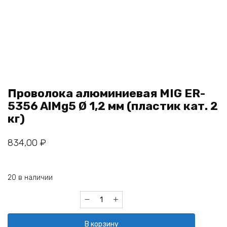
Проволока алюминиевая MIG ER-
5356 AlMg5 Ø 1,2 мм (пластик кат. 2
кг)
834,00
₽
20 в наличии
Количество
товара
Проволока
В корзину