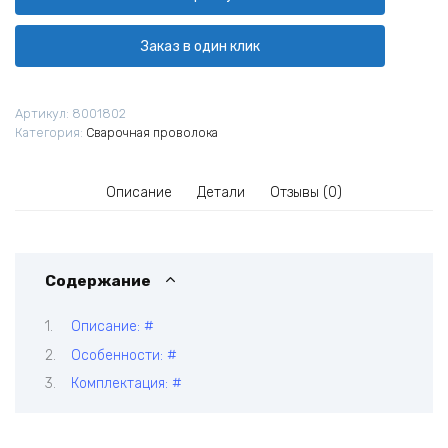
алюминиевая
MIG
ER-
Заказ в один клик
5356
AlMg5
Ø
Артикул:
8001802
1,2
Категория:
Сварочная проволока
мм
(пластик
кат.
Описание
Детали
Отзывы (0)
2
кг)
Содержание
Описание: #
Особенности: #
Комплектация: #