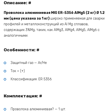
Описание: #
Проволока алюминиевая MIG ER-5356 AlMg5 (2 кг) Ø 1.2
мм (цена указана за 1 кг)
широко применяемая для сварки
профилей и металлоконструкций из Al Mg сплавов,
содержащих 3%Mg, таких, как AlMg3, AlMg4, AlMg5, AlMg6 с
аналогичными.
Особенности: #
Защитный газ — Ar/He
Ток = (+)
Классификация: ER 5356
Комплектация: #
Проволока алюминиевая? — 1 шт.