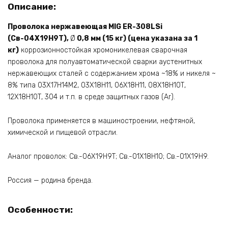
Описание:
Проволока нержавеющая MIG ER-308LSi
(Св-04Х19Н9Т),
Ø
0,8 мм (15 кг) (цена указана за 1
кг)
коррозионностойкая хромоникелевая сварочная
проволока для полуавтоматической сварки аустенитных
нержавеющих сталей c содержанием хрома ~18% и никеля ~
8% типа 03Х17Н14М2, 03Х18Н11, 06Х18Н11, 08Х18Н10Т,
12Х18Н10Т, 304 и т.п. в среде защитных газов (Ar).
Проволока применяется в машиностроении, нефтяной,
химической и пищевой отрасли.
Аналог проволок: Св.-06Х19Н9Т; Св.-01Х18Н10; Св.-01Х19Н9.
Россия — родина бренда.
Особенности: