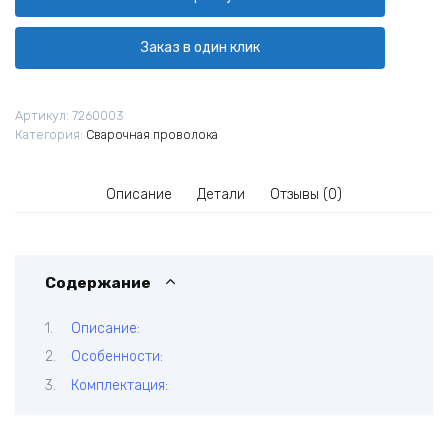
нержавеющая
КЕДР
MIG
Заказ в один клик
ER-
308LSi
Ø
Артикул:
7260003
0,8
Категория:
Сварочная проволока
мм
(пластик
кат.
Описание
Детали
Отзывы (0)
15
кг)
Содержание
Описание:
Особенности:
Комплектация: