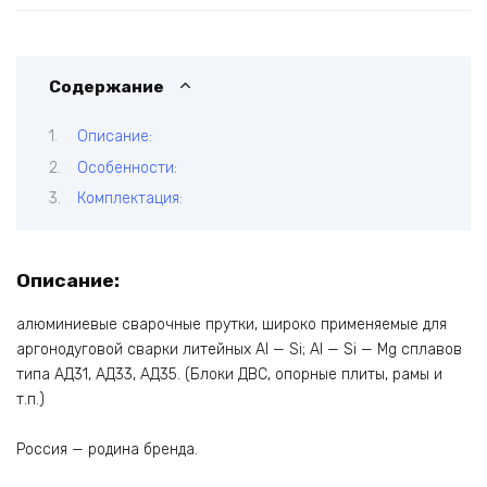
(1000
мм
пачка
2
Содержание
кг)
Описание:
Особенности:
Комплектация:
Описание:
алюминиевые сварочные прутки, широко применяемые для
аргонодуговой сварки литейных Al — Si; Al — Si — Mg сплавов
типа АД31, АД33, АД35. (Блоки ДВС, опорные плиты, рамы и
т.п.)
Россия — родина бренда.