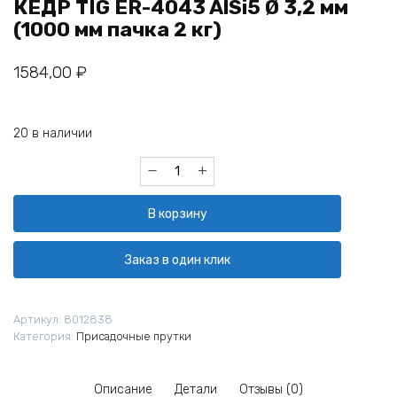
КЕДР TIG ER-4043 AlSi5 Ø 3,2 мм
(1000 мм пачка 2 кг)
1584,00
₽
20 в наличии
Количество
товара
Прутки
В корзину
сварочные
алюминиевые
КЕДР
Заказ в один клик
TIG
ER-
4043
Артикул:
8012838
AlSi5
Категория:
Присадочные прутки
Ø
3,2
мм
Описание
Детали
Отзывы (0)