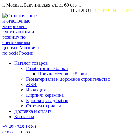
Перейти
г. Москва, Бакунинская ул., д. 69 стр. 1
к
ТЕЛЕФОН
+7 (499) 348 13 80
содержанию
Каталог товаров
Газобетонные блоки
Прочие стеновые блоки
Геоматериалы и дорожное строительство
ЖБИ
Изоляция
Кирпич; керамика
Кровля; фасад; забор
Стройматериалы
Доставка и оплата
Контакты
+7 499 348 13 80
с 10:00 до 15:00