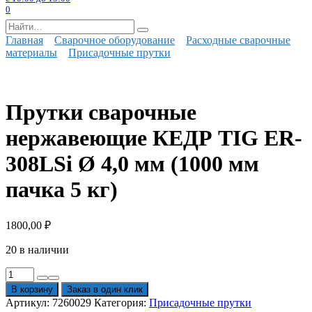
0
Search
for:
Главная
Сварочное оборудование
Расходные сварочные
материалы
Присадочные прутки
Прутки сварочные
нержавеющие КЕДР TIG ER-
308LSi Ø 4,0 мм (1000 мм
пачка 5 кг)
1800,00
₽
20 в наличии
Количество
товара
В корзину
Заказ в один клик
Прутки
Артикул:
7260029
Категория:
Присадочные прутки
сварочные