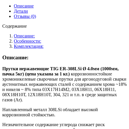
нержавеющие
Описание
КЕДР
Детали
TIG
Отзывы (0)
ER-
308LSi
Содержание
Ø
4,0
Описание:
мм
Особенности:
(1000
Комплектация:
мм
пачка
Описание:
5
кг)
Прутки нержавеющие TIG ER-308LSi Ø 4.0мм (1000мм,
пачка 5кг) (цена указана за 1 кг.)
коррозионностойкие
хромоникелевые сварочные прутки для аргонодуговой сварки
аустенитных нержавеющих сталей c содержанием хрома ~18%
и никеля ~ 8% типа 03Х17Н14М2, 03Х18Н11, 06Х18Н11,
08Х18Н10Т, 12Х18Н10Т, 304, 321 и т.п. в среде защитных
газов (Ar).
Наплавленный металл 308LSi обладает высокой
коррозионной стойкостью.
Незначительное содержание углерода снижает риск