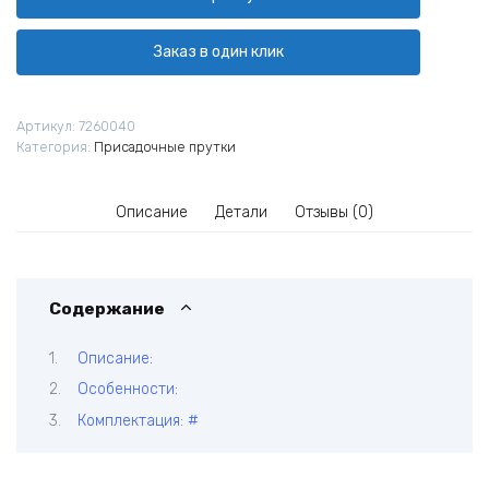
сварочные
нержавеющие
КЕДР
Заказ в один клик
TIG
ER-
321
Артикул:
7260040
Ø
Категория:
Присадочные прутки
3,2
мм
(1000
Описание
Детали
Отзывы (0)
мм
пачка
5
кг)
Содержание
Описание:
Особенности:
Комплектация: #