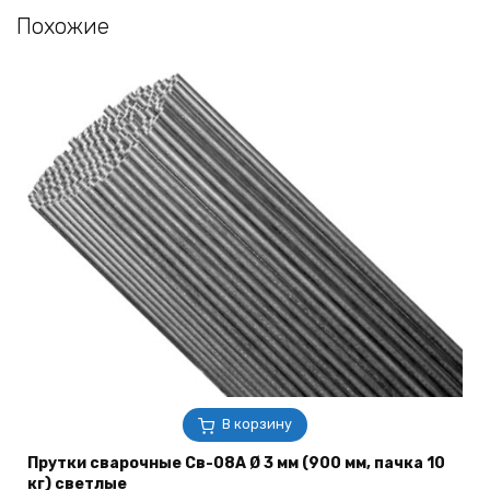
Похожие
В корзину
Прутки сварочные Св-08А Ø 3 мм (900 мм, пачка 10
кг) светлые