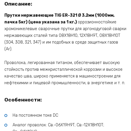
Описание:
Прутки нержавеющие TIG ER-321 Ø 3.2мм (1000мм,
пачка 5кг) (цена указана за 1 кг.)
оррозионностойкие
хромоникелевые сварочные прутки для аргонодуговой сварки
нержавеющих сталей типа 08Х18Н10, 12Х18Н9Т, 08Х18Н10Т
(304, 308, 321, 347) и им подобных в среде защитных газов
(Ar).
Проволока, легированная титаном, обеспечивает высокую
стойкость против межкристаллической коррозии и высокое
качество шва, широко применяется в машиностроении для
нефтехимии и пищевой промышленности, в энергетике и т. п.
Особенности:
На постоянном токе DC
Аналог проволок: Св.-06Х19Н9Т; Св.-12Х18Н10Т;