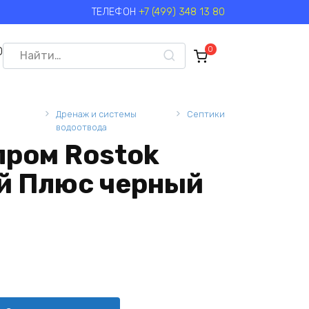
ТЕЛЕФОН
+7 (499) 348 13 80
Search
0
0
for:
Дренаж и системы
Септики
водоотвода
пром Rostok
й Плюс черный